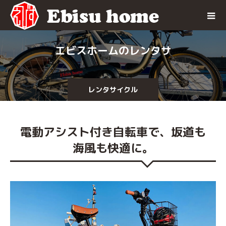
エ
ビ
ス
ホ
ー
ム
の
レ
ン
タ
サ
イ
ク
ル
で
レンタサイクル
電動アシスト付き自転車で、坂道も
海風も快適に。